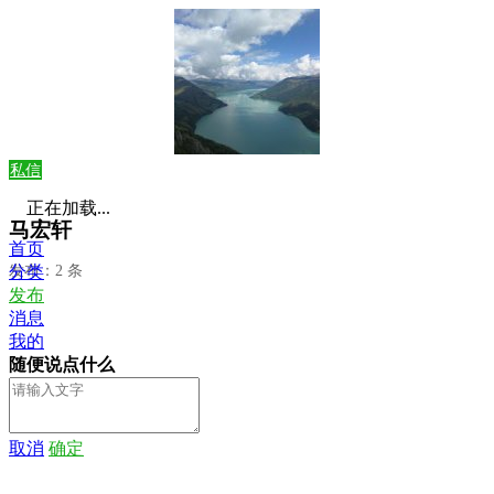
私信
正在加载...
马宏轩
首页
发布：2 条
分类
发布
消息
我的
随便说点什么
取消
确定