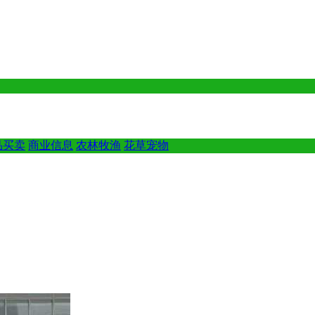
品买卖
商业信息
农林牧渔
花草宠物