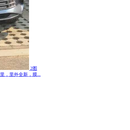
2图
里，里外全新，膜...