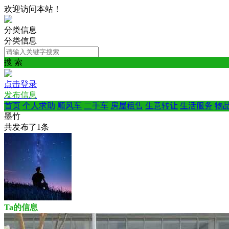
欢迎访问本站！
分类信息
分类信息
搜 索
点击登录
发布信息
首页
个人求助
顺风车
二手车
房屋租售
生意转让
生活服务
物
墨竹
共发布了
1
条
Ta的信息