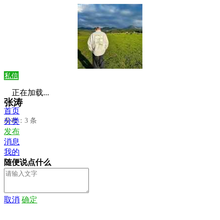
私信
正在加载...
张涛
首页
发布：3 条
分类
发布
消息
我的
随便说点什么
取消
确定