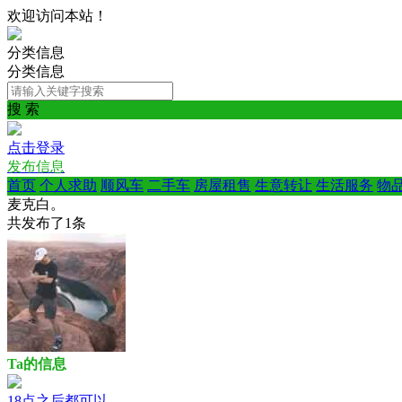
欢迎访问本站！
分类信息
分类信息
搜 索
点击登录
发布信息
首页
个人求助
顺风车
二手车
房屋租售
生意转让
生活服务
物
麦克白。
共发布了
1
条
Ta的信息
18点之后都可以