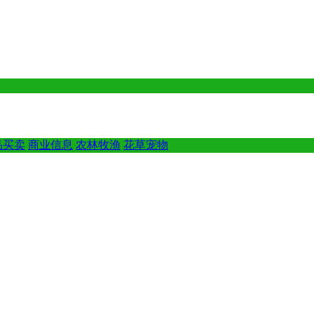
品买卖
商业信息
农林牧渔
花草宠物