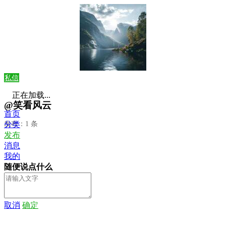
私信
正在加载...
@笑看风云
首页
发布：1 条
分类
发布
消息
我的
随便说点什么
取消
确定