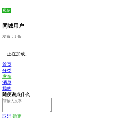
私信
同城用户
发布：1 条
正在加载...
首页
分类
发布
消息
我的
随便说点什么
取消
确定