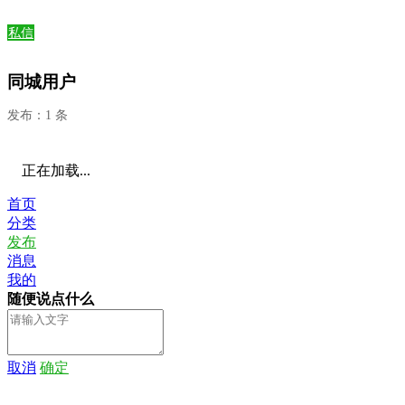
私信
同城用户
发布：1 条
正在加载...
首页
分类
发布
消息
我的
随便说点什么
取消
确定