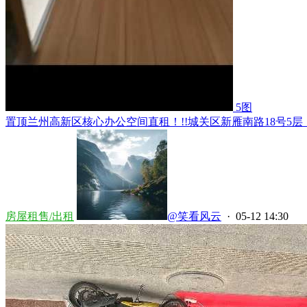
5图
置顶
兰州高新区核心办公空间直租！!!城关区新雁南路18号5层（
房屋租售/出租
@笑看风云
· 05-12 14:30