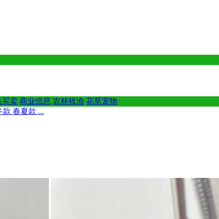
品买卖
商业信息
农林牧渔
花草宠物
 春夏款 ...