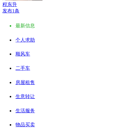
程东升
发布1条
最新信息
个人求助
顺风车
二手车
房屋租售
生意转让
生活服务
物品买卖