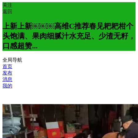
关注
返回
上新上新￼￼￼高维C推荐春见耙耙柑个
头饱满、果肉细腻汁水充足、少渣无籽，
口感超赞...
全局导航
首页
发布
消息
我的