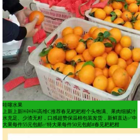
哇噻水果
上新上新￼￼￼高维C推荐春见耙耙柑个头饱满、果肉细腻汁
水充足、少渣无籽，口感超赞保温棉包装发货，新鲜直达✅中
大果每件55元包邮✅特大果每件50元包邮#春见耙耙柑