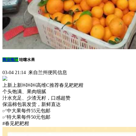
商业推广
哇噻水果
03-04 21:14 来自兰州便民信息
上新上新￼￼￼高维C推荐春见耙耙柑
个头饱满、果肉细腻
汁水充足、少渣无籽，口感超赞
保温棉包装发货，新鲜直达
✅中大果每件55元包邮
✅特大果每件50元包邮
#春见耙耙柑